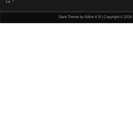
は？
Stark Theme by Nithin K R
| Copyright ©