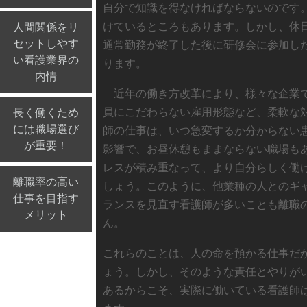
自分で知識を得なければならないのです
けているところもあります。しかし、休
人間関係をリ
セットしやす
通常勤務が終了した後に研修会に参加し
い看護業界の
ります。
内情
近年の働き方改革により、様々な企業で
員にこだわらない雇用形態など、柔軟な
長く働くため
には職場選び
師の仕事は、いつ急変するか分からない
が重要！
影響で、お昼休憩もままならない職場も
レスが積み重なって、より自分らしく働
離職率の高い
しょう。このように、他業種の人とのギ
仕事を目指す
ランスを見直す看護師が多いことも離職
メリット
ん。
これらのことは、人の命を預かる仕事だ
ょう。しかし、そのような責任とやりが
あるからこそ、実際に働いている看護師