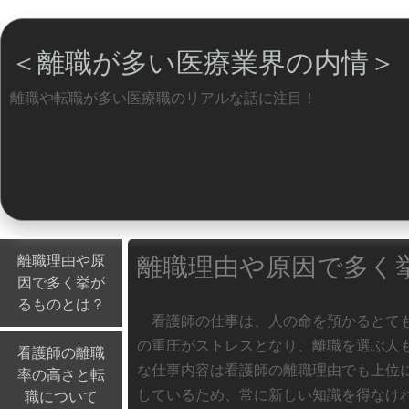
＜離職が多い医療業界の内情＞
離職や転職が多い医療職のリアルな話に注目！
Menu
Skip to content
離職理由や原
離職理由や原因で多く
因で多く挙が
るものとは？
看護師の仕事は、人の命を預かるとても
の重圧がストレスとなり、離職を選ぶ人
看護師の離職
な仕事内容は看護師の離職理由でも上位
率の高さと転
しているため、常に新しい知識を得なけ
職について